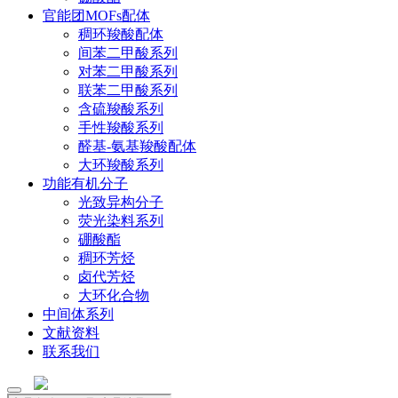
官能团MOFs配体
稠环羧酸配体
间苯二甲酸系列
对苯二甲酸系列
联苯二甲酸系列
含硫羧酸系列
手性羧酸系列
醛基-氨基羧酸配体
大环羧酸系列
功能有机分子
光致异构分子
荧光染料系列
硼酸酯
稠环芳烃
卤代芳烃
大环化合物
中间体系列
文献资料
联系我们