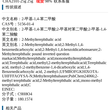
CHA2101-25g
25g
现货
98%
联系客服
性状描述
中文名称：2-甲基-1,4-苯二甲酸
CAS号：5156-01-4
中文别名：2-甲基-1,4-苯二甲酸;2-甲基对苯二甲酸;2-甲基-1,4-
苯二羧酸
英文名称：2-Methylterephthalic acid
英文别名：2-Methylterephthalic acid;2-Methyl-1,4-
benzenedicarboxylic acid;2-Methyl-1,4-benzoldicarbonsaeure;2-
Methylterephthalic pound inverted question
markacid;Methylterephthalic acid;monomethylterephthalic
acid;Terephthalic acid,methyl;2-methylterephthalicacid;Terephthalic
acid, methyl-;2-methylbenzene-1,4-dicarboxylic acid;1,4-
Benzenedicarboxylic acid, 2-methyl-;UFMBOFGKHIXOTA-
UHFFFAOYSA-N;Methylterephthalsaure;PubChem24066;2-
methyl terephthalic acid;2-Methylterephthalic acid,;mono-methyl
terephthalic acid;C
EINEC:
分子式：C9H8O4
分子量：180.1574
相关产品