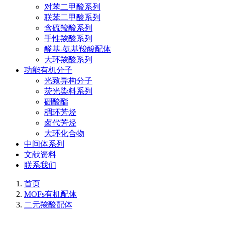
对苯二甲酸系列
联苯二甲酸系列
含硫羧酸系列
手性羧酸系列
醛基-氨基羧酸配体
大环羧酸系列
功能有机分子
光致异构分子
荧光染料系列
硼酸酯
稠环芳烃
卤代芳烃
大环化合物
中间体系列
文献资料
联系我们
首页
MOFs有机配体
二元羧酸配体