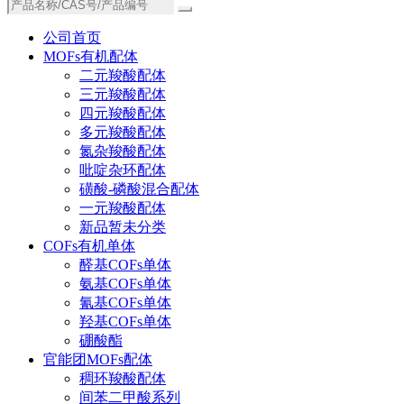
公司首页
MOFs有机配体
二元羧酸配体
三元羧酸配体
四元羧酸配体
多元羧酸配体
氮杂羧酸配体
吡啶杂环配体
磺酸-磷酸混合配体
一元羧酸配体
新品暂未分类
COFs有机单体
醛基COFs单体
氨基COFs单体
氰基COFs单体
羟基COFs单体
硼酸酯
官能团MOFs配体
稠环羧酸配体
间苯二甲酸系列