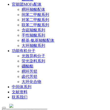
官能团MOFs配体
稠环羧酸配体
间苯二甲酸系列
对苯二甲酸系列
联苯二甲酸系列
含硫羧酸系列
手性羧酸系列
醛基-氨基羧酸配体
大环羧酸系列
功能有机分子
光致异构分子
荧光染料系列
硼酸酯
稠环芳烃
卤代芳烃
大环化合物
中间体系列
文献资料
联系我们