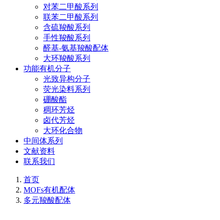
对苯二甲酸系列
联苯二甲酸系列
含硫羧酸系列
手性羧酸系列
醛基-氨基羧酸配体
大环羧酸系列
功能有机分子
光致异构分子
荧光染料系列
硼酸酯
稠环芳烃
卤代芳烃
大环化合物
中间体系列
文献资料
联系我们
首页
MOFs有机配体
多元羧酸配体