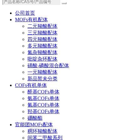
公司首页
MOFs有机配体
二元羧酸配体
三元羧酸配体
四元羧酸配体
多元羧酸配体
氮杂羧酸配体
吡啶杂环配体
磺酸-磷酸混合配体
一元羧酸配体
新品暂未分类
COFs有机单体
醛基COFs单体
氨基COFs单体
氰基COFs单体
羟基COFs单体
硼酸酯
官能团MOFs配体
稠环羧酸配体
间苯二甲酸系列