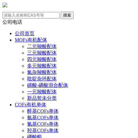
公司电话
公司首页
MOFs有机配体
二元羧酸配体
三元羧酸配体
四元羧酸配体
多元羧酸配体
氮杂羧酸配体
吡啶杂环配体
磺酸-磷酸混合配体
一元羧酸配体
新品暂未分类
COFs有机单体
醛基COFs单体
氨基COFs单体
氰基COFs单体
羟基COFs单体
硼酸酯